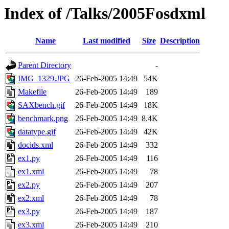
Index of /Talks/2005Fosdxml
Name
Last modified
Size
Description
Parent Directory
-
IMG_1329.JPG
26-Feb-2005 14:49
54K
Makefile
26-Feb-2005 14:49
189
SAXbench.gif
26-Feb-2005 14:49
18K
benchmark.png
26-Feb-2005 14:49
8.4K
datatype.gif
26-Feb-2005 14:49
42K
docids.xml
26-Feb-2005 14:49
332
ex1.py
26-Feb-2005 14:49
116
ex1.xml
26-Feb-2005 14:49
78
ex2.py
26-Feb-2005 14:49
207
ex2.xml
26-Feb-2005 14:49
78
ex3.py
26-Feb-2005 14:49
187
ex3.xml
26-Feb-2005 14:49
210