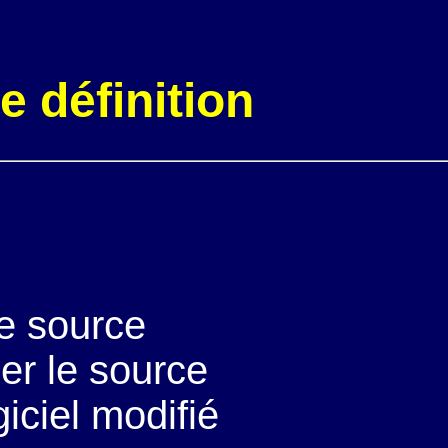
ne définition
de source
ier le source
giciel modifié