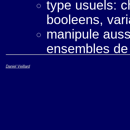
type usuels: 
booleens, vari
manipule auss
ensembles de
spécifie une li
Daniel Veillard
extensible
base sur une 
recherches pa
XPath est utilisé