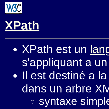
XPath
XPath est un
lan
s'appliquant a 
Il est destiné a 
dans un arbre X
syntaxe simpl