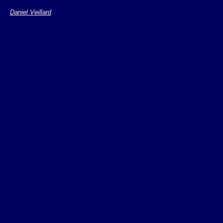
Add-on ou solution
Daniel Veillard
propriétaires