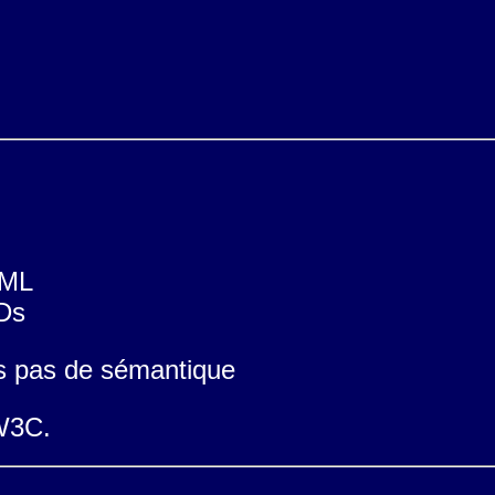
GML
TDs
ais pas de sémantique
W3C.
ation annexe pour les espaces de nom.