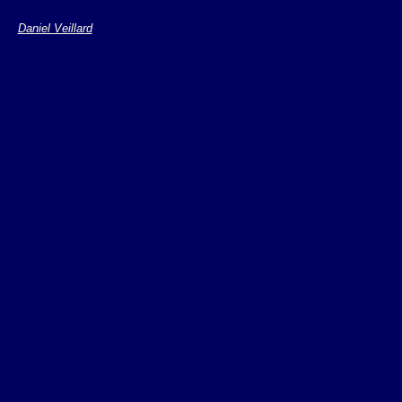
XInclude
définit u
Daniel Veillard
pour document X
XInclude est un Wo