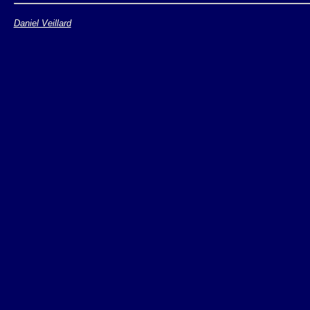
Stade Propose
Daniel Veillard
W3C
XHTML 1.1
est 
language mod
plus intégré
XHTML 1.1 est u