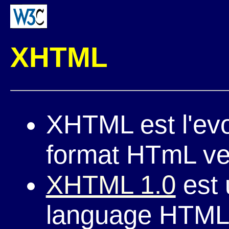
XHTML
XHTML est l'evo
format HTmL ve
XHTML 1.0
est 
language HTML